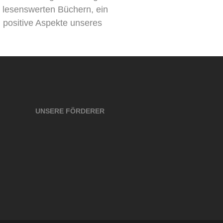
 lesenswerten Büchern, ein
 positive Aspekte unseres
UNSERE FÖRDERER