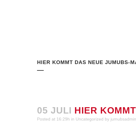
HIER KOMMT DAS NEUE JUMUBS-M
05 JULI
HIER KOMMT
Posted at 16:29h
in
Uncategorized
by
jumubsadmi