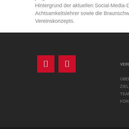
Hintergrund der aktuellen Social-Media
Achtsamkeitslehrer sowie die Braunschw
Vereinskonzepts.
VER
ÜBE
ZIE
TEA
FÖR