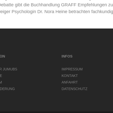
-Debatte gibt die Buchhandlung GRAFF Empfehlungen zu
eiger Psychologin Dr. Nora Heine betrachten fachkundig
EIN
INFOS
R JUMUBS
IMPRESSUM
LE
KONTAKT
M
ANFAHRT
DERUNG
DATENSCHUTZ