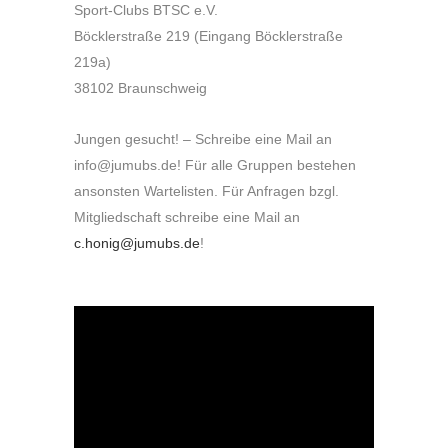
Sport-Clubs BTSC e.V.
Böcklerstraße 219 (Eingang Böcklerstraße
219a)
38102 Braunschweig
Jungen gesucht! – Schreibe eine Mail an
info@jumubs.de! Für alle Gruppen bestehen
ansonsten Wartelisten. Für Anfragen bzgl.
Mitgliedschaft schreibe eine Mail an
c.honig@jumubs.de
!