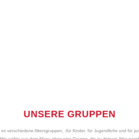
UNSERE GRUPPEN
es verschiedene Altersgruppen, -für Kinder, für Jugendliche und für 
Bitte wähle aus dem Menu oben eine Gruppe, die zu deinem Alter passt