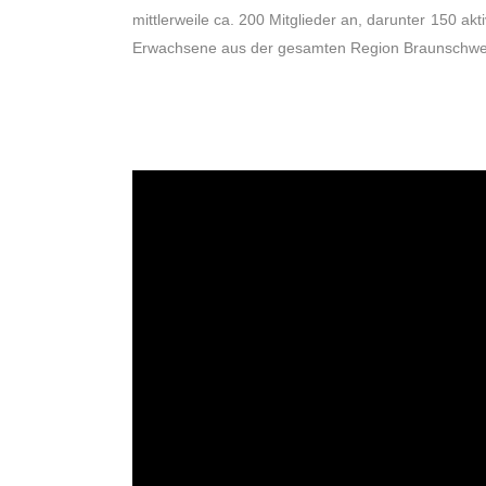
mittlerweile ca. 200 Mitglieder an, darunter 150 ak
Erwachsene aus der gesamten Region Braunschwe