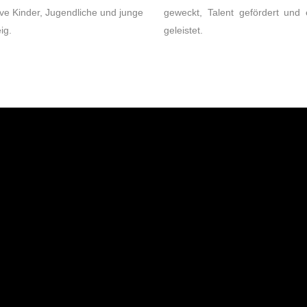
tive Kinder, Jugendliche und junge
geweckt, Talent gefördert und e
ig.
geleistet.