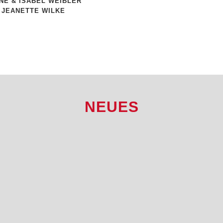
NE & ISABEL WEIBLER
 JEANETTE WILKE
NEUES
DAS PFEFFERCHOR -DEBUT (MÄRZ
DAS NEU
2026)
...
...
06 Novemb