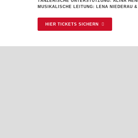
TÄNZERISCHE UNTERSTÜTZUNG: ALINA HEN
MUSIKALISCHE LEITUNG: LENA NIEDERAU &
HIER TICKETS SICHERN
HIER KOMMT DAS NEUE JUMUBS-
MAG #25
...