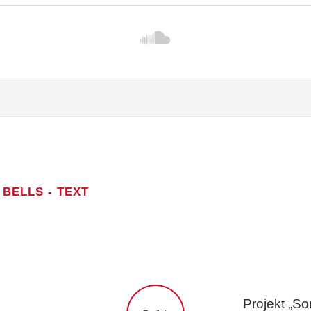
 BELLS - TEXT
 HARK! HOW THE BELLS
Projekt „S