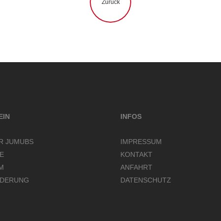
Zurück
m Haus
naus
t
old
EIN
INFOS
rängen mag
R JUMUBS
IMPRESSUM
LE
KONTAKT
n sollt
M
ANFAHRT
old
DERUNG
DATENSCHUTZ